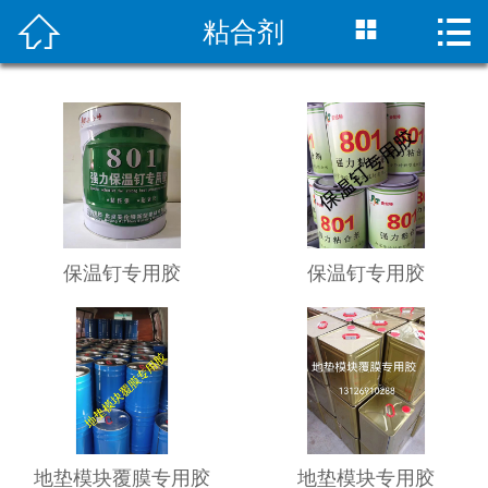



粘合剂
首页

关于我们
资质荣誉
新闻资讯
产品展示
保温钉专用胶
保温钉专用胶
行业动态
成功案例
解决方案
联系我们
地垫模块覆膜专用胶
地垫模块专用胶